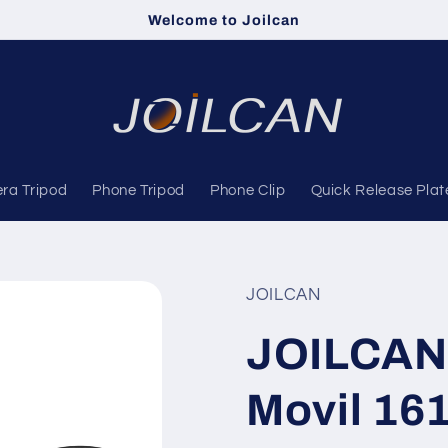
Welcome to Joilcan
ra Tripod
Phone Tripod
Phone Clip
Quick Release Plat
JOILCAN
JOILCAN 
Movil 16