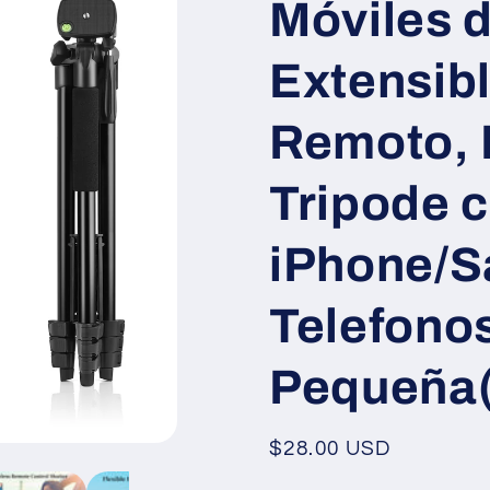
Móviles 
Extensibl
Remoto, P
Tripode 
iPhone/S
Telefono
Pequeña
Regular
$28.00 USD
price