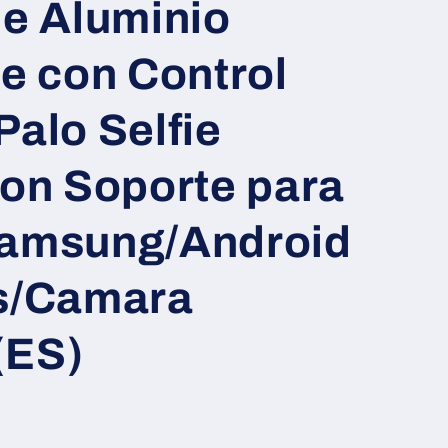
de Aluminio
e con Control
alo Selfie
con Soporte para
amsung/Android
s/Camara
(ES)