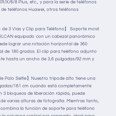
X/8/8 Plus, etc., y para la serie de teléfonos
 de teléfonos Huawei, otros teléfonos
e 3 Vías y Clip para Teléfono】 Soporte movil
droid
amsung/Android
s/Camara
JOILCAN equipado con un cabezal panorámico
(ES)
uede lograr una rotación horizontal de 360
al de 180 grados. El clip para teléfono adjunto
ente hasta un ancho de 3,6 pulgadas/92 mm y
e Palo Selfie】Nuestro tripode alto tiene una
lgadas/161 cm cuando está completamente
n 3 bloqueos de liberación rápida, puede
de varias alturas de fotografía. Mientras tanto,
 combina la función de soporte para teléfono
ca la columna central por separado, ideal para