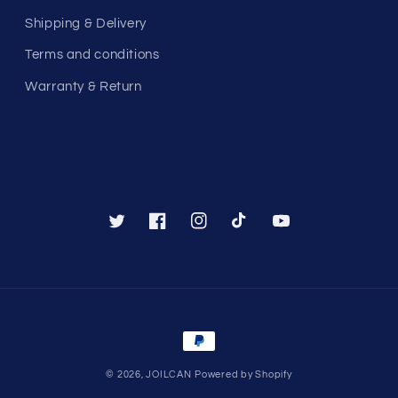
Shipping & Delivery
Terms and conditions
Warranty & Return
Twitter
Facebook
Instagram
TikTok
YouTube
Payment
methods
© 2026,
JOILCAN
Powered by Shopify