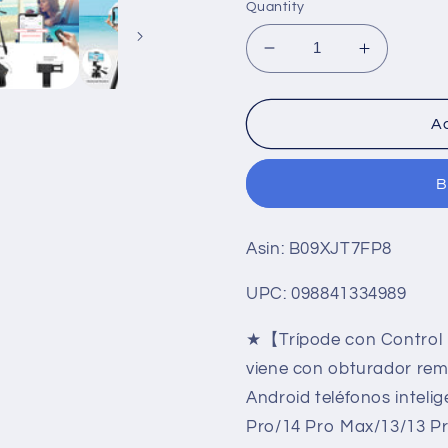
Quantity
Decrease
Increase
quantity
quantity
for
for
JOILCAN
JOILCAN
Ad
Tripode
Tripode
para
para
B
Movil
Movil
161cm,
161cm,
Trípode
Trípode
Asin: B09XJT7FP8
para
para
Móviles
Móviles
UPC: 098841334989
de
de
Aluminio
Aluminio
★【Trípode con Control 
Extensible
Extensibl
con
con
viene con obturador rem
Control
Control
Android teléfonos inteli
Remoto,
Remoto,
Pro/14 Pro Max/13/13 Pr
Palo
Palo