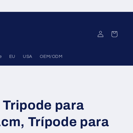
Log
Cart
in
e
EU
USA
OEM/ODM
Tripode para
1cm, Trípode para