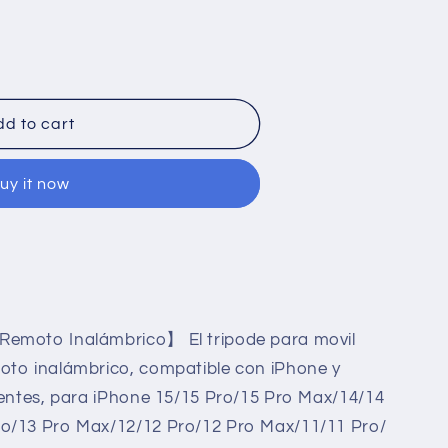
d to cart
uy it now
Remoto Inalámbrico】 El tripode para movil
e
oto inalámbrico, compatible con iPhone y
gentes, para iPhone 15/15 Pro/15 Pro Max/14/14
o/13 Pro Max/12/12 Pro/12 Pro Max/11/11 Pro/